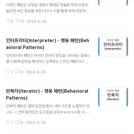
커맨드 패턴은 요청을 개체의 형태로 캡슐화 하여 요청에
필요한 모든 정보를 포함시킨다. 이를 통해 큐에 저장하거
나 로그로 남기거나 실행 취소 할 수 있는 기능을 제공 할
0
0
2024. 5. 25.
수 있다. 커맨드 패턴을 사용하면 실행될 기능을 매개변수
화 할 수 있으며 요청을 개체로 캡슐화 함으로써 실행할 작
업을 독립적으로 관리할 수 있다. 주요 개념 부터 알아보
인터프리터(Interpreter) - 행동 패턴(Beh
자 1. Command 인터페이스 : 실행할 작업을 정의한
다. 2. ConcreateCommand 클래스 : Command 인
avioral Patterns)
글 내용
터페이스를 구현하고, 실제 실행할 작업을 정의 한다.3. In
인터프리터 패턴은 주어진 언어의 문법을 나타내는 클래스
voker 클래스 : Command 개체를 실행한다.4. Receiv
를 이용해 문장을 해석하고 실해앟는 디자인 패턴이다. 주
er 클래스 : 실제로 작업을 수행하는 개체이다.5. Client
로 특정 도메인 언어 (DSL, Domain-Specific Langua
클래스 : Command 개체를 생성하고, Invok..
1
0
2024. 5. 25.
ge)의 구문 해석에 사용된다. 인터프리터 패턴은 언어의
각 기호를 클래스 하나로 표현하고, 이를 조합하여 문장을
해석하는 구조를 제공한다. 주요 개념 부터 알아보자 1. A
반복자(Iterator) - 행동 패턴(Behavioral
bstractExpression (추상 표현) : 모든 표현식의 공통 인
터페이스를 정의한다.2. TerminalExpression (종료 표
Patterns)
글 내용
현) : 문법의 기본 요소를 정의하며, 해석의 최종 단계를 나
반복자 패턴은 컬렉션(집합체)의 내부 구조를 노출하지 않
타낸다.3. NonTerminalExpression (비종료 표현) : 문
고도 그 안에 들어있는 요소들을 순회(traverse)할 수 있
법의 조합 규칙을 정의하며, 다른 표현식을 결합한다.4. C
는 방법을 제공하는 디자인 패턴이다. 이 패턴을 컬렉션을
ontext (문맥) :..
1
0
2024. 5. 25.
순회하는 로직을 컬렉션 개체 외부에 정의할 수 있으므로,
컬렉션의 내부 구조가 변경되더라도 순회 로직을 변경하지