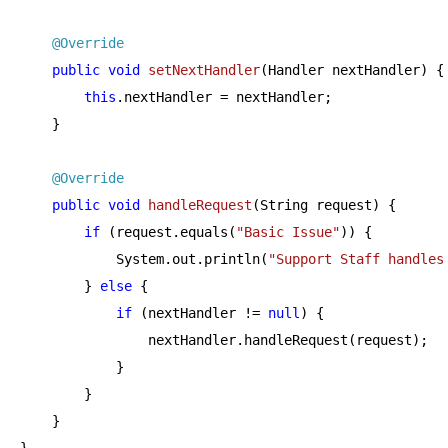
@Override
public
void
setNextHandler
(Handler nextHandler)
{

this
.nextHandler = nextHandler;

    }

@Override
public
void
handleRequest
(String request)
{

if
 (request.equals(
"Basic Issue"
)) {

            System.out.println(
"Support Staff handles
        } 
else
 {

if
 (nextHandler != 
null
) {

                nextHandler.handleRequest(request);

            }

        }

    }
