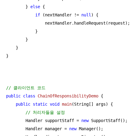
        } 
else
 {

if
 (nextHandler != 
null
) {

                nextHandler.handleRequest(request);

            }

        }

    }

}
// 클라이언트 코드
public
class
ChainOfResponsibilityDemo
{

public
static
void
main
(String[] args)
{

// 처리자들을 설정
        Handler supportStaff = 
new
 SupportStaff();

        Handler manager = 
new
 Manager();
