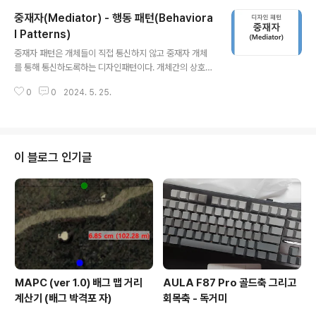
않아도 된다. 주요 개념 부터 살펴보자 1. Iterator 인터페
중재자(Mediator) - 행동 패턴(Behaviora
이스 : 컬렉션 요소를 순회하는 메서드를 정의한다.2. Con
creteIterator 클래스 : Iterator 인터페이스를 구현하며,
l Patterns)
글 내용
컬렉션 요소를 순회하는 기능을 제공한다.3. Aggregate
중재자 패턴은 개체들이 직접 통신하지 않고 중재자 개체
인터페이스 :Iterator 개체를 반환하는 메서드를 정의한
를 통해 통신하도록하는 디자인패턴이다. 개체간의 상호작
다.4. ConcreteAggregate 클래스 : Aggregate 인터
용을 캡슐화 하여 개체간의 결합도를 줄이고, 개체간의 상
페이스를 구현하며 컬렉션을 ..
0
0
2024. 5. 25.
호작용을 한 곳에서 관리할 수 있도록 한다. 주요 개념 부터
살펴보자 1. Mediator (중재자) : 개체 간의 상호 작용을
조정하는 인터페이스를 정의한다.2. ConcreteMediato
r (구체적인 중재자) : Mediator 인터페이스를 구현하며,
개체간의 상호작용을 실제로 조정한다.3. Colleague (동
이 블로그 인기글
료개체) : 상호작용하는 개체들로, 중재자와 상호작용한다.
4. ConcreteColleague (구체적인 동료 개체) : Collea
gue 인터페이스를 구현하며, 중재자를 통해 다른 개체들
과 통신한다. 중재자 패턴이 가장 많이 쓰..
MAPC (ver 1.0) 배그 맵 거리
AULA F87 Pro 골드축 그리고
계산기 (배그 박격포 자)
회목축 - 독거미