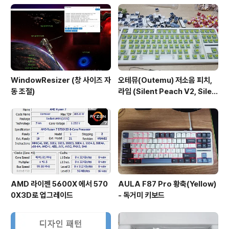
WindowResizer (창 사이즈 자
오테뮤(Outemu) 저소음 피치,
동 조절)
라임 (Silent Peach V2, Silen
t Lemon V2) 그리고 Enjoy PB
T (EPBT) 무각 아이보리 키캡
AMD 라이젠 5600X 에서 570
AULA F87 Pro 황축(Yellow)
0X3D로 업그레이드
- 독거미 키보드