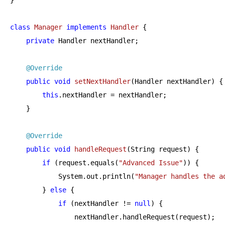
}

class
Manager
implements
Handler
{

private
 Handler nextHandler;

@Override
public
void
setNextHandler
(Handler nextHandler)
{

this
.nextHandler = nextHandler;

    }

@Override
public
void
handleRequest
(String request)
{

if
 (request.equals(
"Advanced Issue"
)) {

            System.out.println(
"Manager handles the a
        } 
else
 {

if
 (nextHandler != 
null
) {

                nextHandler.handleRequest(request);
