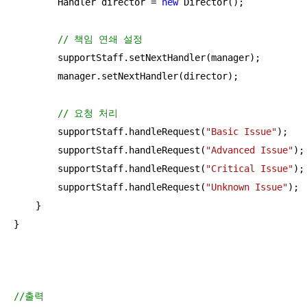
        Handler director = 
new
 Director();

// 책임 연쇄 설정
        supportStaff.setNextHandler(manager);

        manager.setNextHandler(director);

// 요청 처리
        supportStaff.handleRequest(
"Basic Issue"
);

        supportStaff.handleRequest(
"Advanced Issue"
);

        supportStaff.handleRequest(
"Critical Issue"
);

        supportStaff.handleRequest(
"Unknown Issue"
);

    }

}
//출력