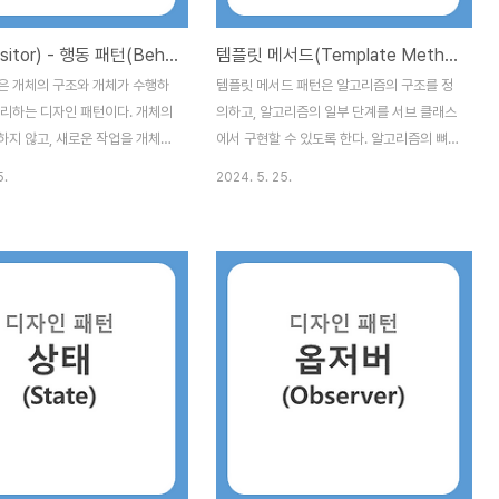
에서 어떻게 살아가야 할까?어떻
회사가 문을 닫는다.', '어느 회사는 희망퇴직
을 시작했다...
방문자(Visitor) - 행동 패턴(Behavioral Patterns)
템플릿 메서드(Template Method) - 행동 패턴(Behavioral Patterns)
은 개체의 구조와 개체가 수행하
템플릿 메서드 패턴은 알고리즘의 구조를 정
분리하는 디자인 패턴이다. 개체의
의하고, 알고리즘의 일부 단계를 서브 클래스
하지 않고, 새로운 작업을 개체에
에서 구현할 수 있도록 한다. 알고리즘의 뼈
다. 방문자 패턴은 주로 개체 구
대는 상위 클래스에서 제공하고 세부 구현은
5.
2024. 5. 25.
변경되지만, 수행해야할 작업이 자
하위 클래스에서 제공한다. 주요 개념 부터
 경우에 유용하다. 주요 개념 부
알아보자. 1. Abstract Class (추상 클래스)
. Visitor(방문자) : 개체 구조
: 알고리즘의 뼈대를 정의하는 템플릿 메서드
 수행할 작업을 정의하는 인터페
를 포함한다. 알고리즘의 각 단계를 정의하
ConcreteVisitor(구체적인 방
며, 일부 단계는 추상 메서드로 선언하여 서
sitor 인터페이스를 구현하며, 각
브 클래스에서 구현하도록 한다.2.
수행할 작업을 정의한다.3.
Concrete Class (구체 클래스) : 추상 클래
요소) : Visitor를 받아들이는 인
스에서 정의된 추상 메서드를 구현하여 알고
 이 인터페이스는 accept 메
리즘의 각 단계를 정의한다. 예시 소스코드
.4. ConcreteElement(구
를 살펴보자. 요리를 하는 과정을 템플릿 메
 : Element 인터페이스를 구현
서드 패턴으로 구현해본다. 요리는 재료준비,
요리, 설거지 이런 단계가 가장 큰 틀이다 각