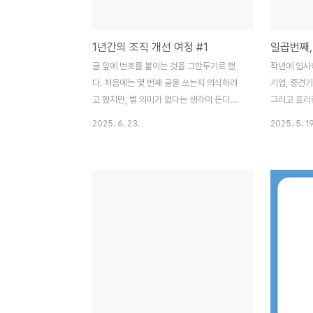
1년간의 조직 개선 여정 #1
일곱번째,
글 앞에 번호를 붙이는 것을 그만두기로 했
작년에 입사
다. 처음에는 몇 번째 글을 쓰는지 의식하려
기업, 중견기
고 했지만, 별 의미가 없다는 생각이 든다.가
그리고 프리
장 싫어하는 여름이 다시 돌아왔고, 현재 직
며 꽤 많은
2025. 6. 23.
2025. 5. 19
장에서 만 1년이라는 시간이 흘렀다. 원래는
이번에도 마
이 1년을 정리하며 200줄 가량의 글을 썼는
나 그렇듯, 
데, 푸념만 늘어놓게 되어 모두 지웠다. 대신
는 어느 정도
핵심적인 두 가지 성과에 대해서만 정리해보
는 점에서 
려 한다.체계 없는 조직에 최소한의 체계 만
여전히 어렵고
들기첫 번째는 체계가 전혀 없던 조직에 기본
그리고 바이
적인 시스템을 구축한 것이다. 내 기준으로
딩을 많이 하
판단했을 때 이 조직의 체계는 제로가 아닌
많지만, 세상
마이너스에 가까웠다. 노션 기반 업무 관리
니 짧게나마
시스템 구축 기존에는 누가 어떤 일을 어떻게
AI 기반의 
하는지 모르는데 회사는 굴러가는 상황이었
부르기도 한