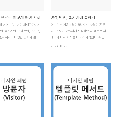
 앞으로 어떻게 해야 할까
여섯 번째, 혹서기에 혹한기
하고 어느덧 1년이 되어간다. 대
어느덧 뜨거운 8월이 끝나가고 9월이 곧 온
업, 중소기업, 스타트업, 소기업,
다. 날씨가 더워지기 시작하던 때 백수로 지
랜서까지… 다양한 곳에서 일하
내다가 다시 회사를 다니기 시작했다. 쉬는
 회사를 경험했다고 생각했지만,
기간이 예상보다 길었고, 이는 내가 원하던
.
2024. 8. 29.
찬가지로 모든 것이 새롭다. 언제
게 분명 아니었다. 생각보다 많은 어려움이
똑같은 회사는 없다.그래도 이제
있었다. 특히 처우가 많이 문제였는데 내가
 적응도 했고, 곧 1년이 되어간다
다시 일을 시작하니 그때서야 슬슬 소문들이
스스로를 칭찬해주고 싶다. 하지만
퍼지기 시작했다. 내가 그 소문을 진작 들었
 모호한 순간은 많다.AI 코딩,
으면 적당히 타협하고 회사를 들어갔을 텐데
브코딩요즘 나는 AI를 활용한 코
말이다. 어느 정도 고집을 부렸고, 결과적으
고 있다. 이야기하고 싶은 것도
로는 예상보다 오랜 기간 백수로 지냈다. 확
의 변화 속도가 워낙 빠르다 보
실히 정직원, 프리랜서 등 개발자의 몸 값은
 정리해보려 한다.최근에는 이런
생각 이상으로 낮아져 있다. 뜨거운 여름이
코딩을 **‘바이브코딩’**이라고
시작되는데 나는 혹한기를 겪은 것이다. 물론
다. 그렇다면 우리 개발자들은 이
지금도 혹한기이고 매일매일 뉴스에는 '어느