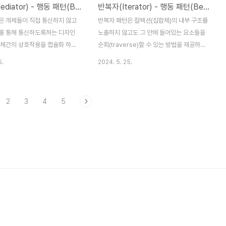
중재자(Mediator) - 행동 패턴(Behavioral Patterns)
반복자(Iterator) - 행동 패턴(Behavioral Patterns)
은 개체들이 직접 통신하지 않고
반복자 패턴은 컬렉션(집합체)의 내부 구조를
를 통해 통신하도록하는 디자인
노출하지 않고도 그 안에 들어있는 요소들을
개체간의 상호작용을 캡슐화 하여
순회(traverse)할 수 있는 방법을 제공하는
합도를 줄이고, 개체간의 상호작
디자인 패턴이다. 이 패턴을 컬렉션을 순회하
5.
2024. 5. 25.
서 관리할 수 있도록 한다. 주요
는 로직을 컬렉션 개체 외부에 정의할 수 있
보자 1. Mediator (중재자) :
으므로, 컬렉션의 내부 구조가 변경되더라도
상호 작용을 조정하는 인터페이스
순회 로직을 변경하지 않아도 된다. 주요 개
2
3
4
5
. ConcreteMediator (구체
념 부터 살펴보자 1. Iterator 인터페이스 :
 : Mediator 인터페이스를 구
컬렉션 요소를 순회하는 메서드를 정의한
체간의 상호작용을 실제로 조정한
다.2. ConcreteIterator 클래스 : Iterator
league (동료개체) : 상호작용하
인터페이스를 구현하며, 컬렉션 요소를 순회
, 중재자와 상호작용한다.4.
하는 기능을 제공한다.3. Aggregate 인터
Colleague (구체적인 동료 개
페이스 :Iterator 개체를 반환하는 메서드를
league 인터페이스를 구현하며, 중
정의한다.4. ConcreteAggregate 클래스
 다른 개체들과 통신한다. 중재자
: Aggregate 인터페이스를 구현하며 컬렉
많이 쓰..
션을 ..