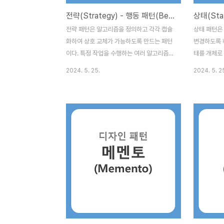
있는 내..
전략(Strategy) - 행동 패턴(Behavioral Patterns)
전략 패턴은 알고리즘을 정의하고 각각 캡슐
상태 패턴은
화하여 상호 교체가 가능하도록 만드는 패턴
변경하도록 
이다. 특정 작업을 수행하는 여러 알고리즘이
태를 개체로
있을때 런타임에 사용할 알고리즘을 성택할
수 있다. 상
2024. 5. 25.
2024. 5. 2
수 있다. 핵심은 알고리즘을 사용하는 클라이
하는 경우에
언트와 알고리즘 자체를 분리하여 알고리즘
살펴보자. 1.
을 독립적으로 변경할 수 있게 하는것이
며, 현재 상
다. 주요 개념 부터 살펴보자. 1. Strategy
개체를 관리
(전략) : 알고리즘을 정의하는 공통 인터페이
State (
스이다.2. ConcreteStrategy (구체적인
인터페이스이다.
전략) : 전략 인터페이스를 구현하며, 실제 알
적인 상태) 
고리즘을 정의한다.3. Context (문맥) :
상태에 따른
Strategy 개체를 사용하는 클래스이다.
소스코드를 살
Context는 전략 개체를 가지고 있으며, 이
대한 상태 관
를 통해 알고리즘을 실행한다. 정렬 알고리
승인 상태로
즘을 전략 패턴으로 구현해본 소스코드를 ..
다른 행동을 .