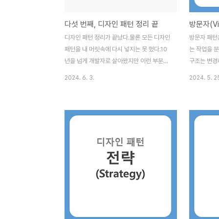
다. 노션을 도입해 데이터베이스로 업무관리
런 흐름 속
부터 자산관리, 고객사 ..
게 해야 더..
다섯 번째, 디자인 패턴 정리 끝
디자인 패턴 정리가 끝났다.물론 모든 디자인
방문자 패턴
패턴을 내 머릿속에 다시 넣지는 못 했다.10
는 작업을 
년을 넘게 개발자로 살아왔지만 이런 부분이
구조는 변경
참 어려운 것 같다.문제를 해결함에 있어 디
추가할 수 있
2024. 6. 3.
2024. 5. 2
자인 패턴이 미치는 영향이 적은 것은 아니지
조가 자주 
만 이것을 외워서 하는 건 아니고 실제로 겪
주 변경된는
어가면서 해야 하는데 예제 코드를 짠다고 해
터 살펴보자. 1
서 그게 온전히 내 것이 되고 외워지지는 않
를 방문하여
는다. 보면 알겠는데... 비슷한 사례로 나는 여
이스이다.2. 
러 언어를 하다 보면 for문도 헛갈리고 if문도
문자) : Vi
헛갈린다.디자인 패턴을 물어보면 따박따박
개체에 대해 
대답 잘하는 사람들을 보면 참 신기하다... 일
Element(
단 이번에 정리하면서 내가 디자인 패턴을 잊
터페이스이다.
거나 헛갈릴 때 다시 읽게 되면 이해가 바로
서드를 정의한다
되도록 최대한 작성했는데 도움이 될지는 모
체적인 요소)
르겠다. 그리고 누군가에게는 도움이 될 수
하며 a..