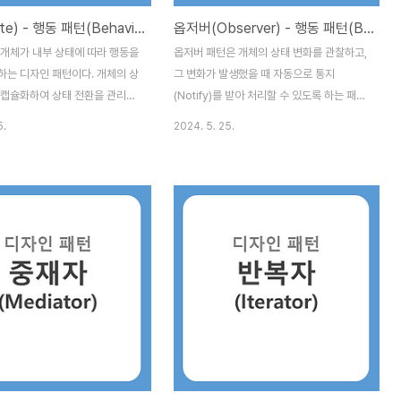
세부..
상태(State) - 행동 패턴(Behavioral Patterns)
옵저버(Observer) - 행동 패턴(Behavioral Patterns)
 개체가 내부 상태에 따라 행동을
옵저버 패턴은 개체의 상태 변화를 관찰하고,
하는 디자인 패턴이다. 개체의 상
그 변화가 발생했을 때 자동으로 통지
 캡슐화하여 상태 전환을 관리할
(Notify)를 받아 처리할 수 있도록 하는 패턴
태에 따라 다른 행동을 수행해야
이다. 주로 이벤트 기반 시스템에서 사용된
5.
2024. 5. 25.
 유용한 패턴이다. 주요 개념부터
다. 주요 개념부터 살펴보자 1. Subject (주
 Context(문맥) : 상태를 가지
제) : 상태를 가지고 있으며, 상태 변화를 옵서
태에 따라 행동을 수행한다. 상태
버들에게 알린다. 옵서버를 등록하고 제거하
하고 상태 전환을 처리한다.2.
는 메서드를 제공한다. 2. Observer (옵저
상태) : 상태에 따른 행동을 정의하는
버) : 주제의 상태 변화를 관찰하고, 상태 변화
3. ConcreteState (구체
가 발생했을 때 특정 행동을 수행한다. 3.
: State 인터페이스를 구현하며,
ConcreteSubect (구체적인 주제 : 상태를
 구체적인 행동을 정의한다. 예제
저장하고, 상태가 변경될 때 옵서버들에게 알
펴보자. 문서(Document)에
린다.4. ConcreteObserver (구체적인
리이다. 초안 상태, 검토 중 상태,
옵서버) : 주제의 상태 변화를 관찰하고, 상태
 전환되어야 하고 각 상태에 따라
가 변경될 때 행동을 수행한다. 날씨 모니터
.
링 시스템 소스코드..