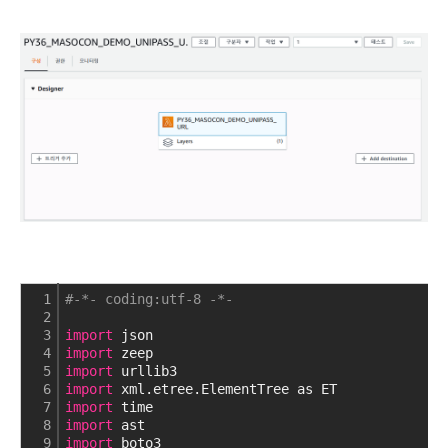
1
#-*- coding:utf-8 -*-
2
3
import
 json
4
import
 zeep
5
import
 urllib3
6
import
 xml.etree.ElementTree as ET
7
import
 time
8
import
 ast
9
import
 boto3