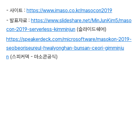
- 사이트 :
https://www.imaso.co.kr/masocon2019
- 발표자료 :
https://www.slideshare.net/MinJunKim5/maso
con-2019-serverless-kimminjun
(슬라이드쉐어)
https://speakerdeck.com/microsoftware/masokon-2019-
seobeoriseureul-hwalyonghan-bunsan-ceori-gimminju
n
(스피커덱 - 마소콘공식)