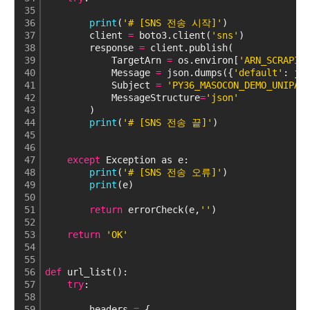
35
36
print
(
'# [SNS 전송 시작]'
)
37
        client 
=
 boto3.client(
'sns'
)
38
        response 
=
 client.publish(
39
            TargetArn 
=
 os.environ[
'ARN_SCRAPIN
40
            Message 
=
 json.dumps({
'default'
: js
41
            Subject 
=
'PY36_MASOCON_DEMO_UNIPAS
42
            MessageStructure
=
'json'
43
        )
44
print
(
'# [SNS 전송 끝]'
)
45
46
47
except
 Exception as e:
48
print
(
'# [SNS 전송 오류]'
)
49
print
(e)
50
51
return
 errorCheck(e,
''
)
52
53
return
'OK'
54
55
56
def
 url_list():
57
try
:
58
59
        headers 
=
 {