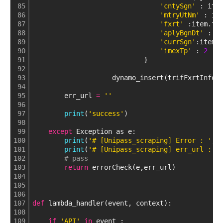
85
'cntySgn'
 : ite
86
'mtryUtNm'
 : it
87
'fxrt'
 :item.fi
88
'aplyBgnDt'
 : c
89
'currSgn'
:item.
90
'imexTp'
 : 
2
91
                            }
92
93
                    dynamo_insert(trifFxrtInfoQ
94
95
        err_url 
=
''
96
97
print
(
'success'
)
98
99
except
 Exception as e:
100
print
(
'# [Unipass_scraping] Error : '
, 
101
print
(
'# [Unipass_scraping] err_url : '
102
# pass
103
return
 errorCheck(e,err_url)
104
105
106
107
def
 lambda_handler(event, context):
108
109
if
'API'
in
 event :