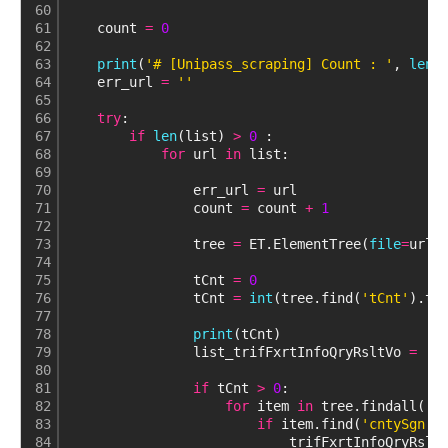
60
61
    count 
=
0
62
63
print
(
'# [Unipass_scraping] Count : '
, 
len
(
64
    err_url 
=
''
65
66
try
:
67
if
len
(list) 
>
0
 :
68
for
 url 
in
 list: 
69
70
                err_url 
=
 url
71
                count 
=
 count 
+
1
72
73
                tree 
=
 ET.ElementTree(
file
=
urlo
74
75
                tCnt 
=
0
76
                tCnt 
=
int
(tree.find(
'tCnt'
).te
77
78
print
(tCnt)
79
                list_trifFxrtInfoQryRsltVo 
=
 []
80
81
if
 tCnt 
>
0
:
82
for
 item 
in
 tree.findall(
't
83
if
 item.find(
'cntySgn'
)
84
                            trifFxrtInfoQryRslt