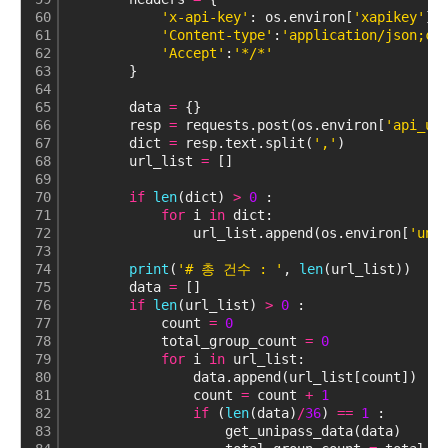
60
'x-api-key'
: os.environ[
'xapikey'
],
61
'Content-type'
:
'application/json;ch
62
'Accept'
:
'*/*'
63
        }
64
65
        data 
=
 {}
66
        resp 
=
 requests.post(os.environ[
'api_ur
67
        dict 
=
 resp.text.split(
','
)
68
        url_list 
=
 []
69
70
if
len
(dict) 
>
0
 :
71
for
 i 
in
 dict: 
72
                url_list.append(os.environ[
'uni
73
74
print
(
'# 총 건수 : '
, 
len
(url_list))
75
        data 
=
 []
76
if
len
(url_list) 
>
0
 :
77
            count 
=
0
78
            total_group_count 
=
0
79
for
 i 
in
 url_list: 
80
                data.append(url_list[count])
81
                count 
=
 count 
+
1
82
if
 (
len
(data)
/
36
) 
=
=
1
 :
83
                    get_unipass_data(data)