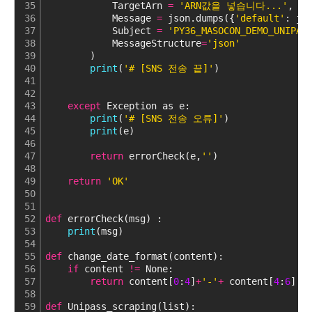
35
            TargetArn 
=
'ARN값을 넣습니다...'
,
36
            Message 
=
 json.dumps({
'default'
: js
37
            Subject 
=
'PY36_MASOCON_DEMO_UNIPAS
38
            MessageStructure
=
'json'
39
        )
40
print
(
'# [SNS 전송 끝]'
)
41
42
43
except
 Exception as e:
44
print
(
'# [SNS 전송 오류]'
)
45
print
(e)
46
47
return
 errorCheck(e,
''
)
48
49
return
'OK'
50
51
52
def
 errorCheck(msg) :
53
print
(msg)
54
55
def
 change_date_format(content):
56
if
 content 
!
=
 None:
57
return
 content[
0
:
4
]
+
'-'
+
 content[
4
:
6
] 
+
58
59
def
 Unipass_scraping(list):