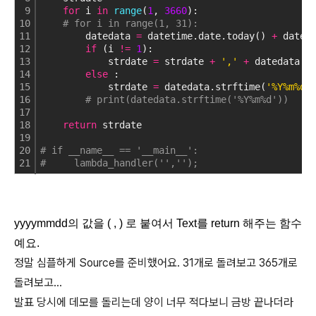
9
for
 i 
in
range
(
1
, 
3660
):
10
# for i in range(1, 31):
11
        datedata 
=
 datetime.date.today() 
+
 datet
12
if
 (i 
!
=
1
):
13
            strdate 
=
 strdate 
+
','
+
 datedata.s
14
else
 :
15
            strdate 
=
 datedata.strftime(
'%Y%m%d'
16
# print(datedata.strftime('%Y%m%d'))
17
18
return
 strdate
19
20
# if __name__ == '__main__':
21
#     lambda_handler('','');
yyyymmdd의 값을 ( , ) 로 붙여서 Text를 return 해주는 함수
예요.
정말 심플하게 Source를 준비했어요. 31개로 돌려보고 365개로
돌려보고...
발표 당시에 데모를 돌리는데 양이 너무 적다보니 금방 끝나더라