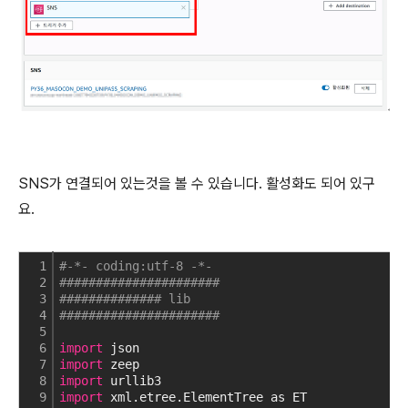
SNS가 연결되어 있는것을 볼 수 있습니다. 활성화도 되어 있구
요.
1
#-*- coding:utf-8 -*-
2
######################
3
############## lib 
4
######################  
5
6
import
 json
7
import
 zeep
8
import
 urllib3
9
import
 xml.etree.ElementTree as ET