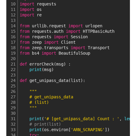
10
import
 requests
11
import
 os
12
import
 re
13
14
from
 urllib.request 
import
 urlopen
15
from
 requests.auth 
import
 HTTPBasicAuth
16
from
 requests 
import
 Session
17
from
 zeep 
import
 Client
18
from
 zeep.transports 
import
 Transport
19
from
 bs4 
import
 BeautifulSoup
20
21
def
 errorCheck(msg) :
22
print
(msg)
23
24
def
 get_unipass_data(list):
25
26
""
"
27
    # get_unipass_data
28
    # (list)  
29
    "
""
30
31
print
(
'# [get_unipass_data] Count : '
, 
len
(
32
# print(list)
33
print
(os.environ[
'ARN_SCRAPING'
])
34
try
: