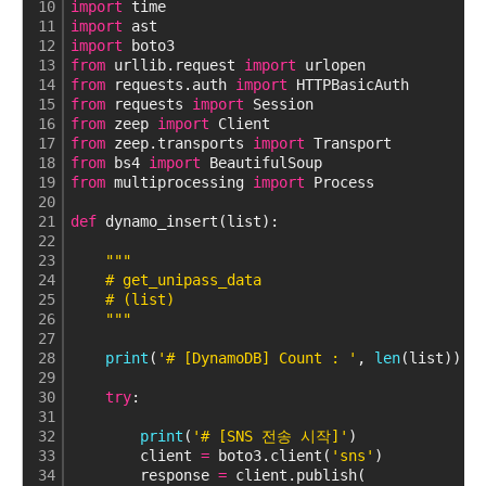
10
import
 time
11
import
 ast
12
import
 boto3
13
from
 urllib.request 
import
 urlopen
14
from
 requests.auth 
import
 HTTPBasicAuth
15
from
 requests 
import
 Session
16
from
 zeep 
import
 Client
17
from
 zeep.transports 
import
 Transport
18
from
 bs4 
import
 BeautifulSoup
19
from
 multiprocessing 
import
 Process
20
21
def
 dynamo_insert(list):
22
23
""
"
24
    # get_unipass_data
25
    # (list)  
26
    "
""
27
28
print
(
'# [DynamoDB] Count : '
, 
len
(list))
29
30
try
:
31
32
print
(
'# [SNS 전송 시작]'
)
33
        client 
=
 boto3.client(
'sns'
)
34
        response 
=
 client.publish(