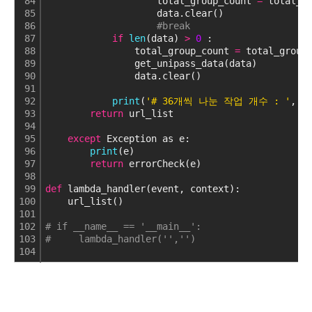
84
                    total_group_count 
=
 total_g
85
                    data.clear()
86
#break
87
if
len
(data) 
>
0
 :
88
                total_group_count 
=
 total_group
89
                get_unipass_data(data)
90
                data.clear()
91
92
print
(
'# 36개씩 나눈 작업 개수 : '
, t
93
return
 url_list 
94
95
except
 Exception as e:
96
print
(e)
97
return
 errorCheck(e)
98
99
def
 lambda_handler(event, context):
100
    url_list()
101
102
# if __name__ == '__main__':
103
#     lambda_handler('','')
104