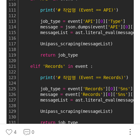
110
111
print
(
'# 작업명 (Event == API)'
)
112
113
        job_type 
=
 event[
'API'
][
0
][
'Type'
]
114
        message 
=
 json.dumps(event[
'API'
][
0
][
'D
115
        messageList 
=
 ast.literal_eval(message)
116
117
        Unipass_scraping(messageList)
118
119
return
 job_type
120
121
elif
'Records'
in
 event : 
122
123
print
(
'# 작업명 (Event == Records)'
)
124
125
        job_type 
=
 event[
'Records'
][
0
][
'Sns'
][
'
126
        message 
=
 event[
'Records'
][
0
][
'Sns'
][
'M
127
        messageList 
=
 ast.literal_eval(message)
128
129
        Unipass_scraping(messageList)
130
131
return
 job_type
132
4
0
133
else
 : 
134
return
'not working'