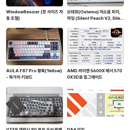
WindowResizer (창 사이즈 자
오테뮤(Outemu) 저소음 피치,
동 조절)
라임 (Silent Peach V2, Silen
t Lemon V2) 그리고 Enjoy PB
T (EPBT) 무각 아이보리 키캡
AULA F87 Pro 황축(Yellow)
AMD 라이젠 5600X 에서 570
- 독거미 키보드
0X3D로 업그레이드
VTER 갤럭시 80 프로 유선 블랙
DA# 설치