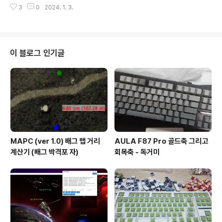
3
0
2024. 1. 3.
본인이 생각하기보다 감당하기 힘든 사람이 있다.3. 똥은 피해야 한다. 2023년
12월 30일부터 시작한 치통에 잠도 설치고 엄청 힘들었다.2024년 1월 2일 치
과에서 1차 신경치료를 했다. 액땜이라고 생각하고, 남은 신경치료도 잘 마무리
하고 2024년을 보람차게 보내보려 한다. 그리고 그냥 써보는 글을 가끔 써보려
한다.
이 블로그 인기글
MAPC (ver 1.0) 배그 맵 거리
AULA F87 Pro 골드축 그리고
계산기 (배그 박격포 자)
회목축 - 독거미