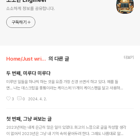
소소하게 정보를 공유합니다.
구독하기
더보기
Home/Just writing something
의 다른 글
두 번째, 미루다 미루다
글 내용
미루던 일들을 하나씩 하는 것을 요즘 가장 신경 쓰면서 하고 있다. 예를 들
면... 나는 데스크탑을 풍통이라는 케이스에 11개의 케이스팬을 달고 사용하는
데(당연히 기본팬을 포함하여 아틱팬을 추가로 구매해서 달았다.) 이 케이스를
3
0
2024. 4. 2.
사용한지가 벌써 7년쯤 된 것 같다. 워낙에 데스크탑 업그레이드를 직접 하면서
뽑아낸 부품은 당근을 하다 보니 오래 쓰게 된다. 작년인가... 내가 3080으로
바꾸면서 파워을 모듈파워로 바꾸었다. 그리고 케이스팬에서 귀뚜라미 소리가
첫 번째, 그냥 써보는 글
들리기 시작했었다. 그놈을 미루다 미루다 오늘 처리했다. 이유는 간단한데 늘
글 내용
습관처럼 파워에 있는 IDE 커넥터를 케이스 팬 그리고 CPU 팬과 연결할 때 소
2023년에는 내게 은근히 많은 일이 있었다. 회고의 느낌으로 글을 작성할 생각
시지처럼 줄줄이 연결했었다. 그런데 어차피 이어폰 꼽고 게임하고 별로 신경
이 없어서 2023년은 그냥 내 기억 속에 묻어두려 한다. 그래도 나름대로 얄팍
쓰이지 않아서..
하게 정리해 보면 1. 사람은 고쳐 쓰는 게 아니다.2. 세상에 특이한 사람은 많고